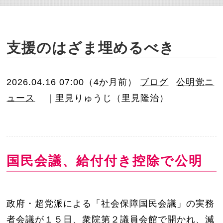
o
n
支援のはざま埋めるべき
2026.04.16 07:00（4か月前）
ブログ
公明党ニ
ュース
｜里見りゅうじ（里見隆治）
国民会議、給付付き控除で公明
政府・超党派による「社会保障国民会議」の実務
者会議が１５日、衆院第２議員会館で開かれ、減