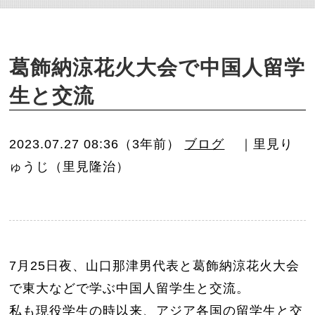
o
n
葛飾納涼花火大会で中国人留学
生と交流
2023.07.27 08:36（3年前）
ブログ
｜里見り
ゅうじ（里見隆治）
7月25日夜、山口那津男代表と葛飾納涼花火大会
で東大などで学ぶ中国人留学生と交流。
私も現役学生の時以来、アジア各国の留学生と交