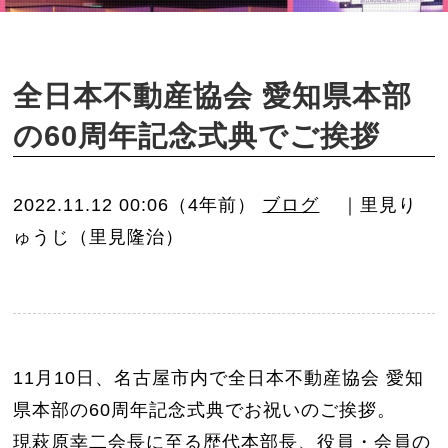
o
n
全日本不動産協会 愛知県本部
の60周年記念式典でご挨拶
2022.11.12 00:06（4年前）
ブログ
｜里見り
ゅうじ（里見隆治）
11月10日、名古屋市内で全日本不動産協会 愛知
県本部の60周年記念式典でお祝いのご挨拶。
現萩原幸二会長に至る歴代本部長、役員・会員の