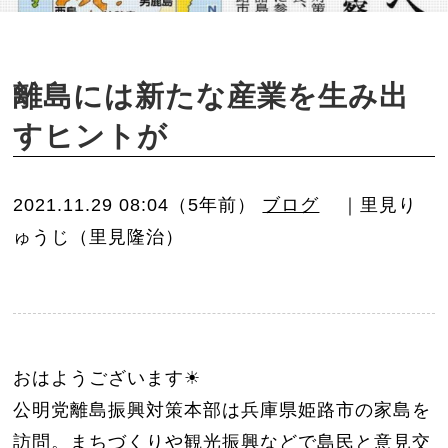
o
n
離島には新たな産業を生み出
すヒントが
2021.11.29 08:04（5年前）
ブログ
｜里見り
ゅうじ（里見隆治）
おはようございます☀
公明党離島振興対策本部は兵庫県姫路市の家島を
訪問。まちづくりや観光振興などで島民と意見交