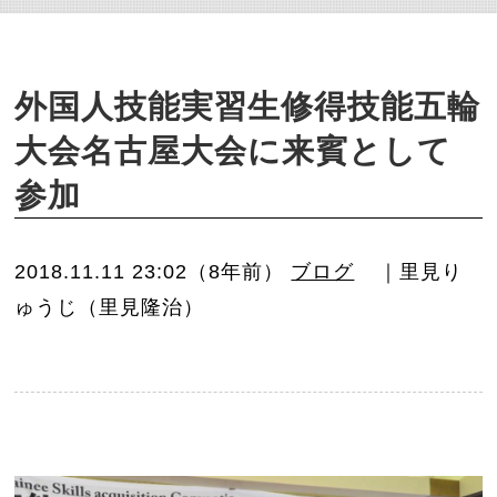
o
n
外国人技能実習生修得技能五輪
大会名古屋大会に来賓として
参加
2018.11.11 23:02（8年前）
ブログ
｜里見り
ゅうじ（里見隆治）