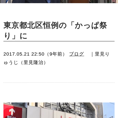
o
n
東京都北区恒例の「かっぱ祭
り」に
2017.05.21 22:50（9年前）
ブログ
｜里見り
ゅうじ（里見隆治）