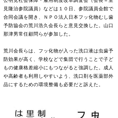
公明党社会保障・雇用制度改革調査会（会長＝里
見隆治参院議員）などは１０日、参院議員会館で
合同会議を開き、ＮＰＯ法人日本フッ化物むし歯
予防協会の荒川浩久会長らと意見交換した。山口
那津男常任顧問らが参加した。
荒川会長らは、フッ化物が入った洗口液は虫歯予
防効果が高く、学校などで集団で行うことで子ど
もの健康格差縮小にもつながると強調した。成人
や高齢者も利用しやすいよう、洗口剤を医薬部外
品にするための環境整備も必要だと訴えた。