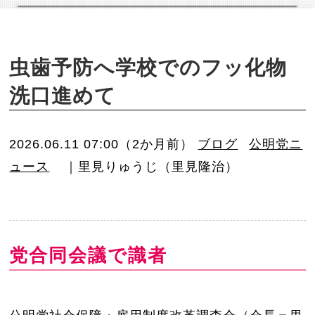
o
n
虫歯予防へ学校でのフッ化物
洗口進めて
2026.06.11 07:00（2か月前）
ブログ
公明党ニ
ュース
｜里見りゅうじ（里見隆治）
党合同会議で識者