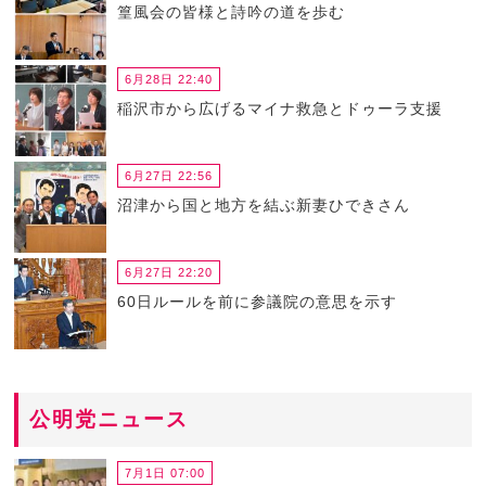
篁風会の皆様と詩吟の道を歩む
6月28日 22:40
稲沢市から広げるマイナ救急とドゥーラ支援
6月27日 22:56
沼津から国と地方を結ぶ新妻ひできさん
6月27日 22:20
60日ルールを前に参議院の意思を示す
公明党ニュース
7月1日 07:00