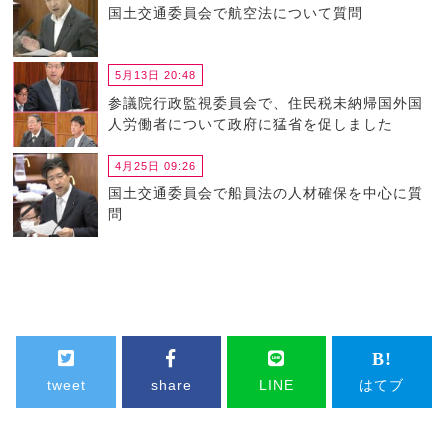
国土交通委員会で航空法について質問
5月13日 20:48
参議院行政監視委員会で、住民税未納帰国外国
人労働者について政府に猛省を促しました
4月25日 09:26
国土交通委員会で船員法の人材確保を中心に質
問
tweet
share
LINE
はてブ