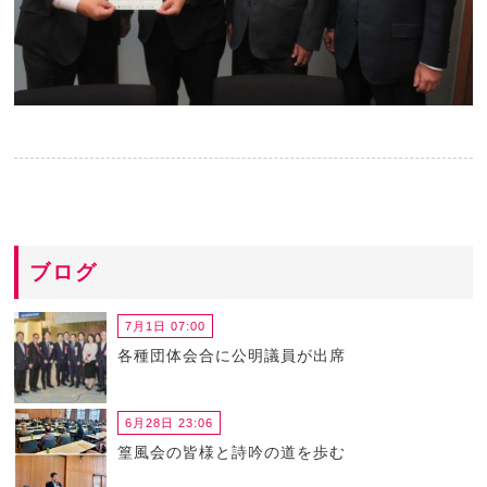
ブログ
7月1日 07:00
各種団体会合に公明議員が出席
6月28日 23:06
篁風会の皆様と詩吟の道を歩む