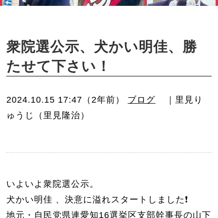
o
n
衆院選公示、犬かい明佳、勝
たせて下さい！
2024.10.15 17:47（2年前）
ブログ
｜里見り
ゅうじ（里見隆治）
いよいよ衆院選公示。
犬かい明佳 、決意に溢れスタートしました❗️
地元・自民党県連愛知16選挙区支部幹事長の山下