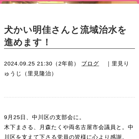
o
n
犬かい明佳さんと流域治水を
進めます！
2024.09.25 21:30（2年前）
ブログ
｜里見り
ゅうじ（里見隆治）
9月25日、中川区の支部会に。
木下まさる、月森たくや両名古屋市会議員と。中
川区を支えて下さる党員の皆様に心より感謝。