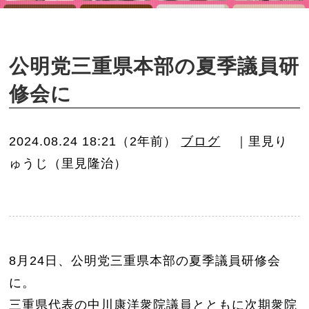
o
n
公明党三重県本部の夏季議員研
修会に
2024.08.24 18:21（2年前）
ブログ
｜里見り
ゅうじ（里見隆治）
8月24日、公明党三重県本部の夏季議員研修会
に。
三重県代表の中川康洋衆院議員とともに次期衆院