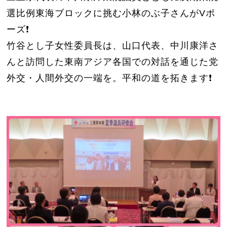
選比例東海ブロックに挑む小林のぶ子さんがVポ
ーズ❗️
竹谷とし子女性委員長は、山口代表、中川康洋さ
んと訪問した東南アジア各国での対話を通じた党
外交・人間外交の一端を。平和の道を拓きます❗️