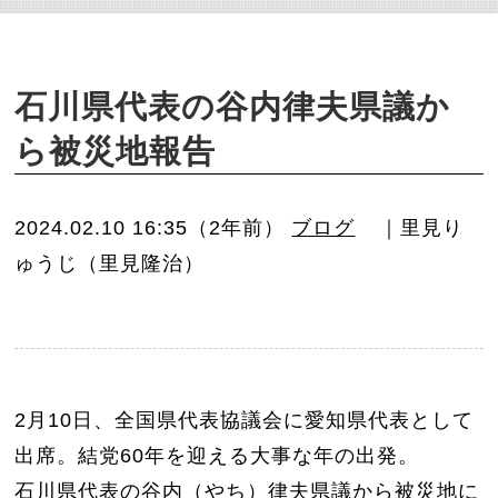
o
n
石川県代表の谷内律夫県議か
ら被災地報告
2024.02.10 16:35（2年前）
ブログ
｜里見り
ゅうじ（里見隆治）
2月10日、全国県代表協議会に愛知県代表として
出席。結党60年を迎える大事な年の出発。
石川県代表の谷内（やち）律夫県議から被災地に