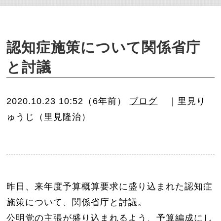
o
n
認知症施策について関係省庁
と討議
2020.10.23 10:52（6年前）
ブログ
｜里見り
ゅうじ（里見隆治）
昨日、来年度予算概算要求に盛り込まれた認知症
施策について、関係省庁と討議。
公明党の主張が盛り込まれるよう、予算編成にし