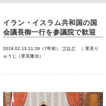
o
n
イラン・イスラム共和国の国
会議長御一行を参議院で歓迎
2019.02.13 21:28（7年前）
ブログ
｜里見り
ゅうじ（里見隆治）