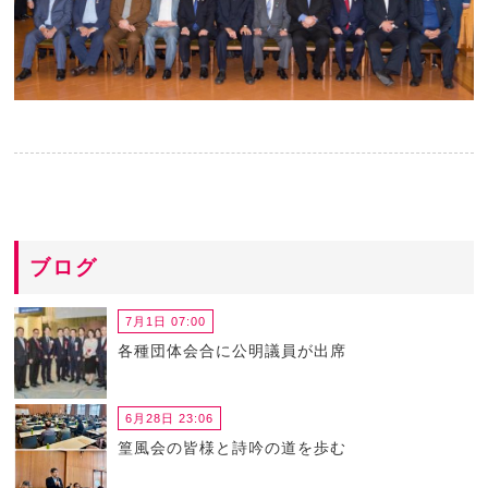
ブログ
7月1日 07:00
各種団体会合に公明議員が出席
6月28日 23:06
篁風会の皆様と詩吟の道を歩む