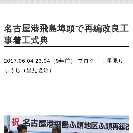
o
n
名古屋港飛島埠頭で再編改良工
事着工式典
2017.06.04 23:04（9年前）
ブログ
｜里見り
ゅうじ（里見隆治）