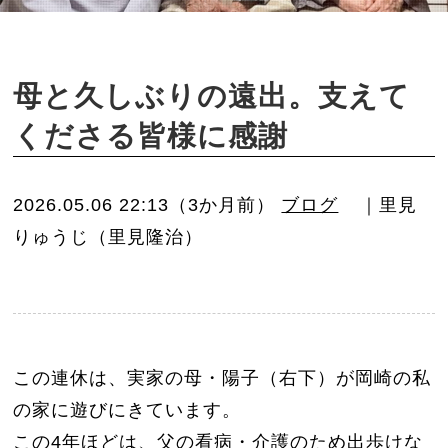
o
n
母と久しぶりの遠出。支えて
くださる皆様に感謝
2026.05.06 22:13（3か月前）
ブログ
｜里見
りゅうじ（里見隆治）
この連休は、実家の母・陽子（右下）が岡崎の私
の家に遊びにきています。
この4年ほどは、父の看病・介護のため出歩けな