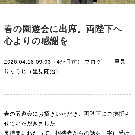
o
n
春の園遊会に出席。両陛下へ
心よりの感謝を
2026.04.18 09:03（4か月前）
ブログ
｜里見
りゅうじ（里見隆治）
春の園遊会にお招きいただき、両陛下にご挨拶さ
せていただきました。
長時間にわたって、招待者からの話を丁寧に受け