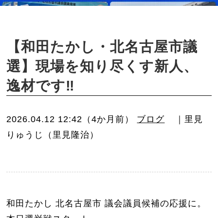
o
n
【和田たかし・北名古屋市議
選】現場を知り尽くす新人、
逸材です‼️
2026.04.12 12:42（4か月前）
ブログ
｜里見
りゅうじ（里見隆治）
和田たかし 北名古屋市 議会議員候補の応援に。