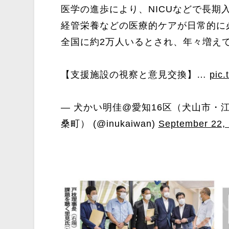
医学の進歩により、NICUなどで長
経管栄養などの医療的ケアが日常的に
全国に約2万人いるとされ、年々増え
【支援施設の視察と意見交換】…
pic.
— 犬かい明佳@愛知16区（犬山市・
桑町） (@inukaiwan)
September 22,