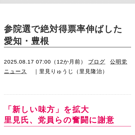
o
n
参院選で絶対得票率伸ばした
愛知・豊根
2025.08.17 07:00（12か月前）
ブログ
公明党
ニュース
｜里見りゅうじ（里見隆治）
「新しい味方」を拡大
里見氏、党員らの奮闘に謝意