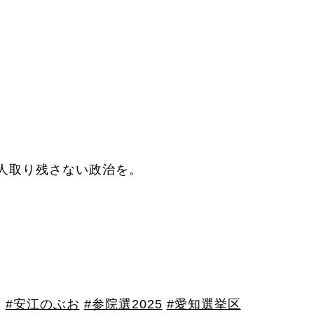
人取り残さない政治を。
。
#安江のぶお
#参院選2025
#愛知選挙区