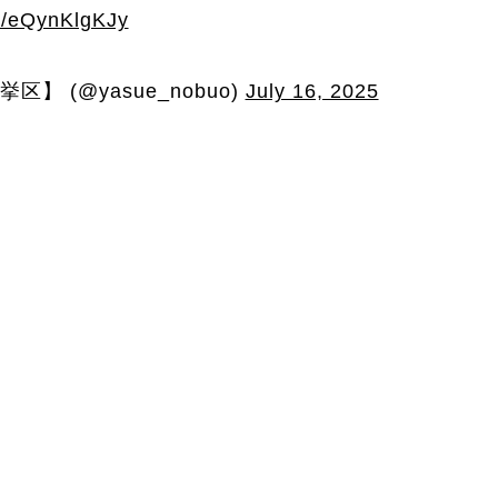
om/eQynKlgKJy
 (@yasue_nobuo)
July 16, 2025