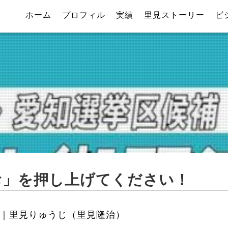
ホーム
プロフィル
実績
里見ストーリー
ビ
お」を押し上げてください！
｜里見りゅうじ（里見隆治）