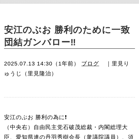
o
n
安江のぶお 勝利のために一致
団結ガンバロー‼️
2025.07.13 14:30（1年前）
ブログ
｜里見り
ゅうじ（里見隆治）
安江のぶお 勝利の為に❗️
（中央右）自由民主党石破茂総裁・内閣総理大
臣、愛知県連の丹羽秀樹会長（衆議院議員）、須