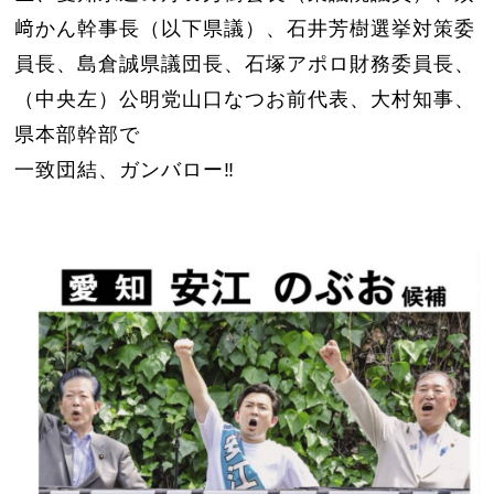
﨑かん幹事長（以下県議）、石井芳樹選挙対策委
員長、島倉誠県議団長、石塚アポロ財務委員長、
（中央左）公明党山口なつお前代表、大村知事、
県本部幹部で
一致団結、ガンバロー‼️