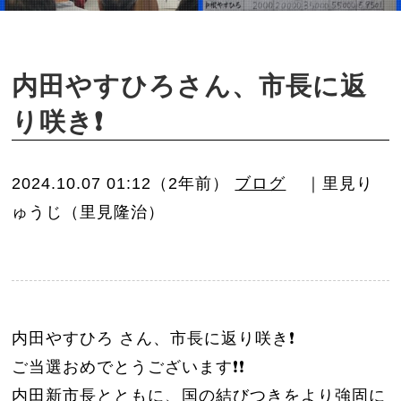
o
n
内田やすひろさん、市長に返
り咲き❗️
2024.10.07 01:12（2年前）
ブログ
｜里見り
ゅうじ（里見隆治）
内田やすひろ さん、市長に返り咲き❗️
ご当選おめでとうございます❗️❗️
内田新市長とともに、国の結びつきをより強固に