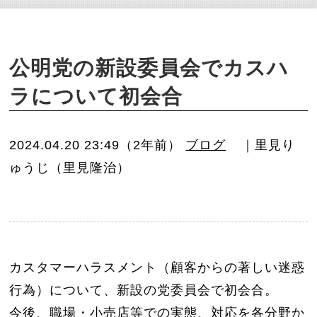
o
n
公明党の新設委員会でカスハ
ラについて初会合
2024.04.20 23:49（2年前）
ブログ
｜里見り
ゅうじ（里見隆治）
カスタマーハラスメント（顧客からの著しい迷惑
行為）について、新設の党委員会で初会合。
今後、職場・小売店等での実態、対応を各分野か