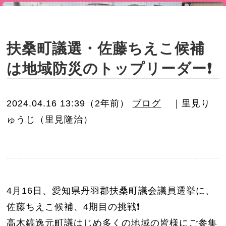
o
n
扶桑町議選・佐藤ちえこ候補
は地域防災のトップリーダー❗️
2024.04.16 13:39（2年前）
ブログ
｜里見り
ゅうじ（里見隆治）
4月16日、愛知県丹羽郡扶桑町議会議員選挙に、
佐藤ちえこ候補、4期目の挑戦❗️
高木鎬逸元町議はじめ多くの地域の皆様にご参集