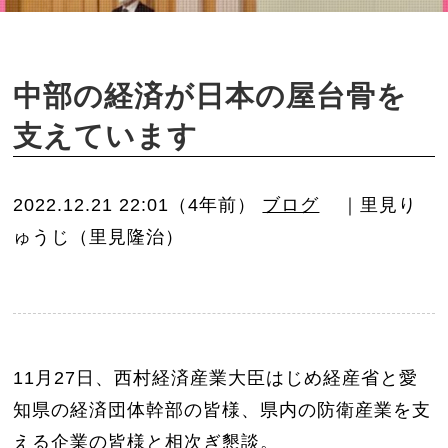
o
n
中部の経済が日本の屋台骨を
支えています
2022.12.21 22:01（4年前）
ブログ
｜里見り
ゅうじ（里見隆治）
11月27日、西村経済産業大臣はじめ経産省と愛
知県の経済団体幹部の皆様、県内の防衛産業を支
える企業の皆様と相次ぎ懇談。