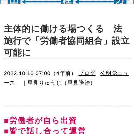
o
n
主体的に働ける場つくる 法
施行で「労働者協同組合」設立
可能に
2022.10.10 07:00（4年前）
ブログ
公明党ニュ
ース
｜里見りゅうじ（里見隆治）
■労働者が自ら出資
■皆で話し合って運営