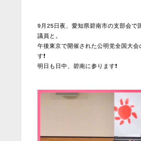
9月25日夜、愛知県碧南市の支部会
議員と。
午後東京で開催された公明党全国大会
す❗️
明日も日中、碧南に参ります❗️