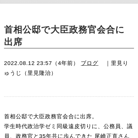
o
n
首相公邸で大臣政務官会合に
出席
2022.08.12 23:57（4年前）
ブログ
｜里見り
ゅうじ（里見隆治）
首相公邸で大臣政務官会合に出席。
学生時代政治学ゼミ同級遠皮切りに、公務員、議
員、政務官と35年共に歩んできた 尾崎正直さん