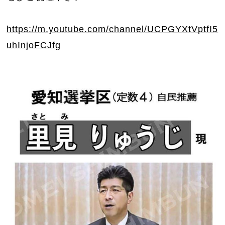
https://m.youtube.com/channel/UCPGYXtVptfI5
uhInjoFCJfg