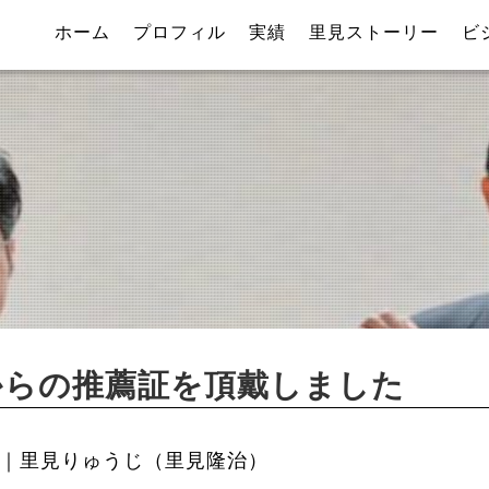
ホーム
プロフィル
実績
里見ストーリー
ビ
からの推薦証を頂戴しました
｜里見りゅうじ（里見隆治）