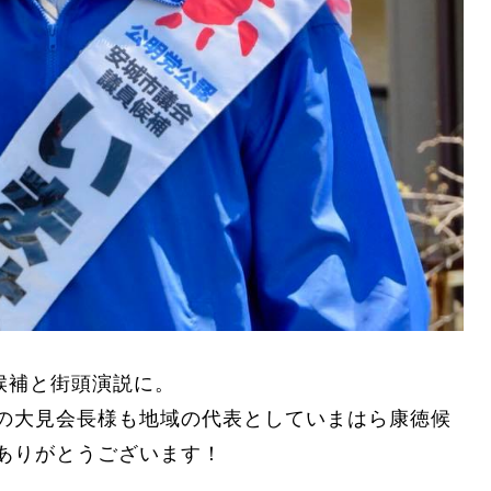
候補と街頭演説に。
の大見会長様も地域の代表としていまはら康徳候
ありがとうございます！