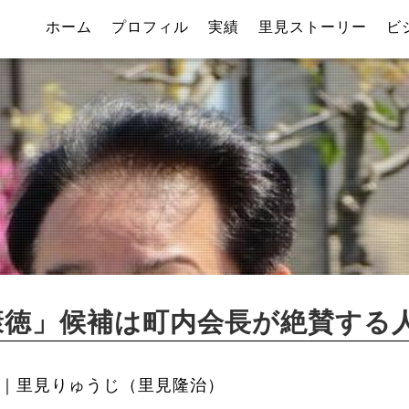
ホーム
プロフィル
実績
里見ストーリー
ビ
康徳」候補は町内会長が絶賛する
｜里見りゅうじ（里見隆治）