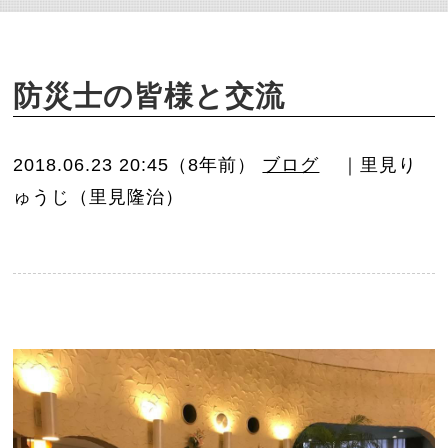
o
n
防災士の皆様と交流
2018.06.23 20:45（8年前）
ブログ
｜里見り
ゅうじ（里見隆治）