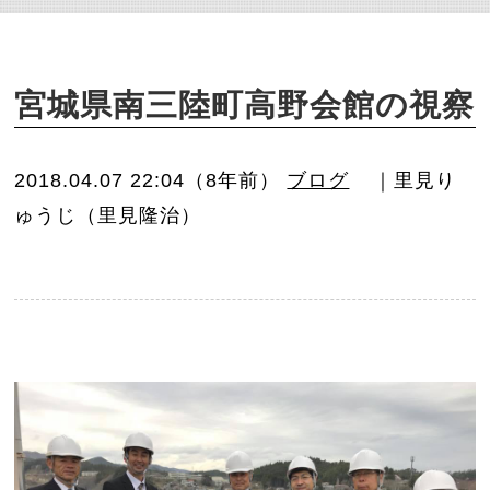
o
n
宮城県南三陸町高野会館の視察
2018.04.07 22:04（8年前）
ブログ
｜里見り
ゅうじ（里見隆治）