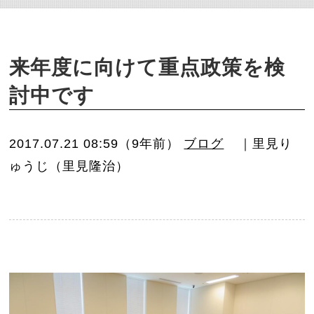
o
n
来年度に向けて重点政策を検
討中です
2017.07.21 08:59（9年前）
ブログ
｜里見り
ゅうじ（里見隆治）