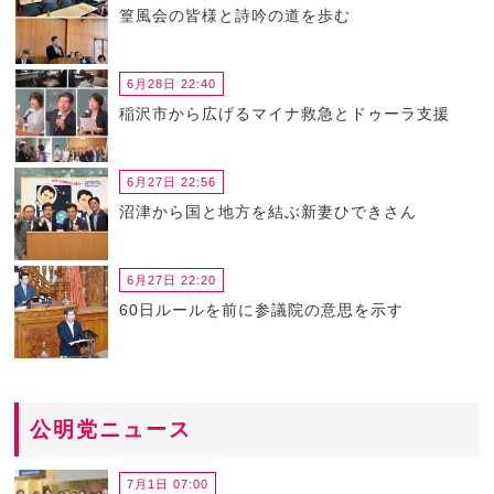
篁風会の皆様と詩吟の道を歩む
6月28日 22:40
稲沢市から広げるマイナ救急とドゥーラ支援
6月27日 22:56
沼津から国と地方を結ぶ新妻ひできさん
6月27日 22:20
60日ルールを前に参議院の意思を示す
公明党ニュース
7月1日 07:00