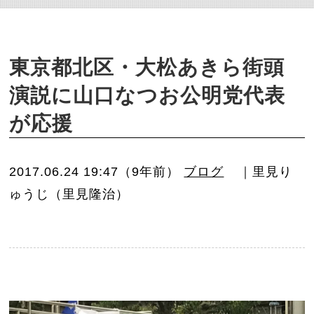
o
n
東京都北区・大松あきら街頭
演説に山口なつお公明党代表
が応援
2017.06.24 19:47（9年前）
ブログ
｜里見り
ゅうじ（里見隆治）