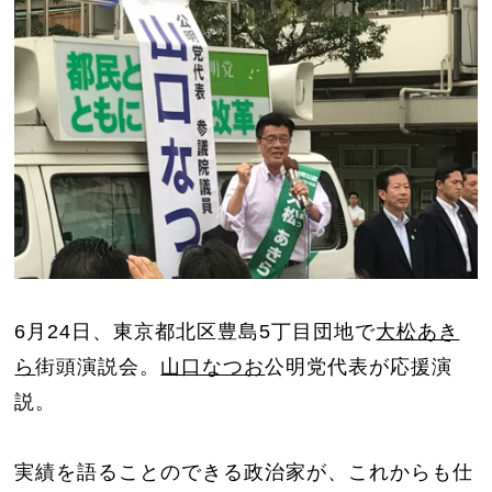
6月24日、東京都北区豊島5丁目団地で
大松あき
ら
街頭演説会。
山口なつお
公明党代表が応援演
説。
実績を語ることのできる政治家が、これからも仕