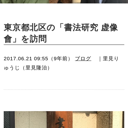
o
n
東京都北区の「書法研究 虚像
會」を訪問
2017.06.21 09:55（9年前）
ブログ
｜里見り
ゅうじ（里見隆治）