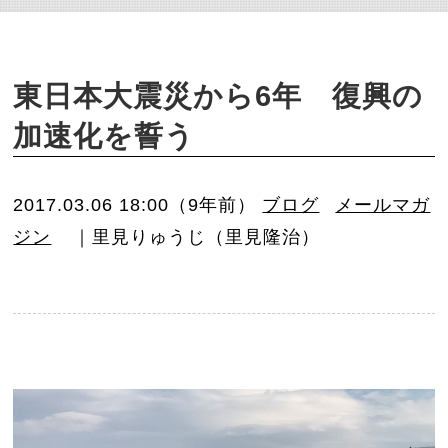
o
n
東日本大震災から6年 復興の
加速化を誓う
2017.03.06 18:00（9年前）
ブログ
メールマガ
ジン
｜里見りゅうじ（里見隆治）