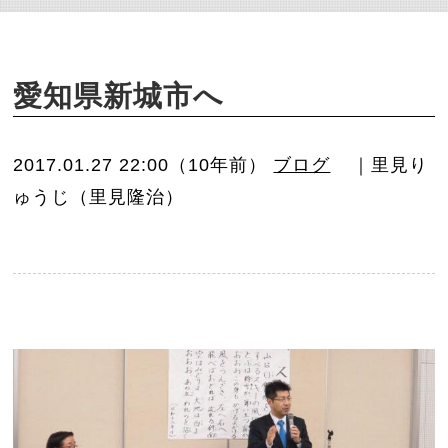
o
n
愛知県新城市へ
2017.01.27 22:00（10年前）
ブログ
｜里見り
ゅうじ（里見隆治）