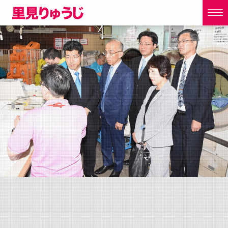
t
o
g
g
l
e
n
a
v
i
g
a
t
i