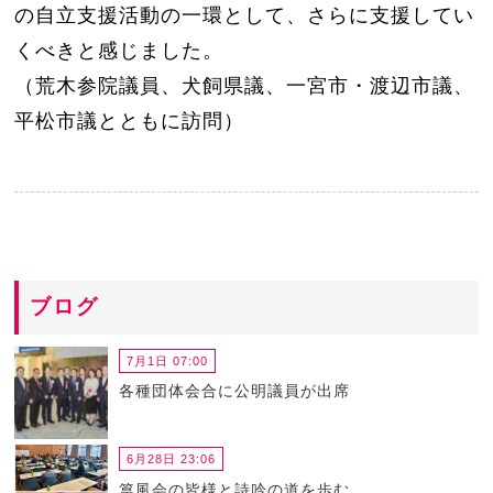
の自立支
援活動の一環として、さらに支援してい
くべきと感じまし
た。
（荒木参院議員、犬飼県議、一宮市・渡辺市議、
平松市議
とともに訪問）
ブログ
7月1日 07:00
各種団体会合に公明議員が出席
6月28日 23:06
篁風会の皆様と詩吟の道を歩む