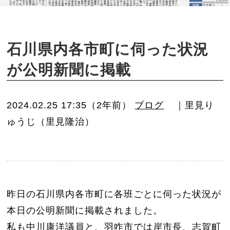
o
n
石川県内各市町に伺った状況
が公明新聞に掲載
2024.02.25 17:35（2年前）
ブログ
｜里見り
ゅうじ（里見隆治）
昨日の石川県内各市町に各班ごとに伺った状況が
本日の公明新聞に掲載されました。
私も中川康洋議員と、羽咋市では岸市長、志賀町