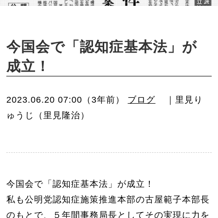
o
n
今国会で「認知症基本法」が
成立！
2023.06.20 07:00（3年前）
ブログ
｜里見り
ゅうじ（里見隆治）
今国会で「認知症基本法」が成立！
私も公明党認知症施策推進本部の古屋範子本部長
のもとで、５年間事務局長としてその実現に力を