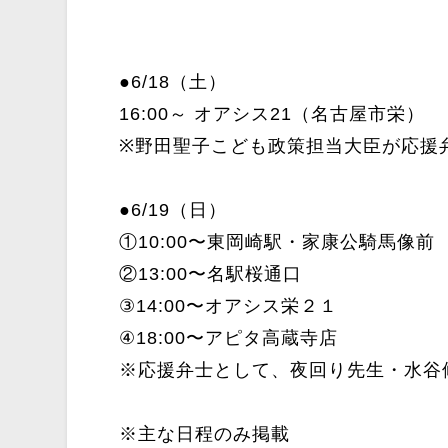
●6/18（土）
16:00～ オアシス21（名古屋市栄）
※野田聖子こども政策担当大臣が応援
●6/19（日）
①10:00〜東岡崎駅・家康公騎馬像前
②13:00〜名駅桜通口
③14:00〜オアシス栄２１
④18:00〜アピタ高蔵寺店
※応援弁士として、夜回り先生・水谷修先
※主な日程のみ掲載