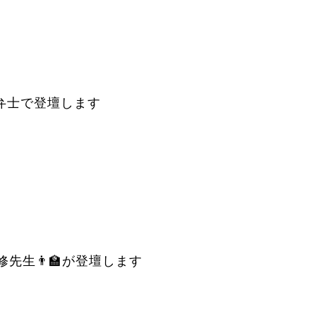
弁士で登壇します
生👨‍🏫が登壇します