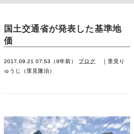
o
n
国土交通省が発表した基準地
価
2017.09.21 07:53（9年前）
ブログ
｜里見り
ゅうじ（里見隆治）