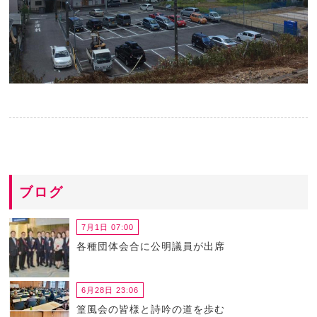
ブログ
7月1日 07:00
各種団体会合に公明議員が出席
6月28日 23:06
篁風会の皆様と詩吟の道を歩む