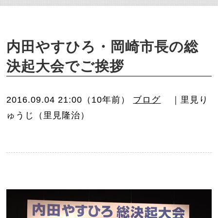
o
n
内田やすひろ・岡崎市長の総
決起大会でご挨拶
2016.09.04 21:00（10年前）
ブログ
｜里見り
ゅうじ（里見隆治）