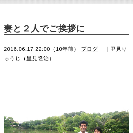
o
n
妻と２人でご挨拶に
2016.06.17 22:00（10年前）
ブログ
｜里見り
ゅうじ（里見隆治）