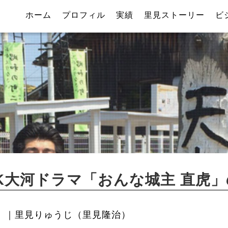
ホーム
プロフィル
実績
里見ストーリー
ビ
K大河ドラマ「おんな城主 直虎
｜里見りゅうじ（里見隆治）