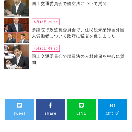
国土交通委員会で航空法について質問
5月13日 20:48
参議院行政監視委員会で、住民税未納帰国外国
人労働者について政府に猛省を促しました
4月25日 09:26
国土交通委員会で船員法の人材確保を中心に質
問
tweet
share
LINE
はてブ