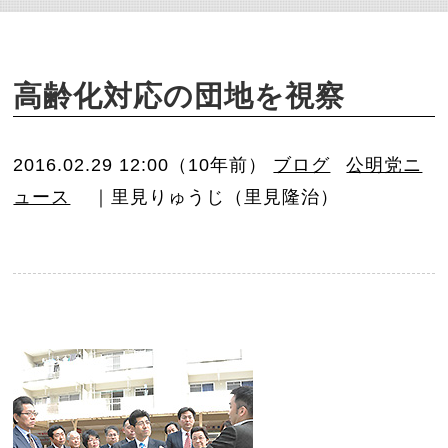
o
n
高齢化対応の団地を視察
2016.02.29 12:00（10年前）
ブログ
公明党ニ
ュース
｜里見りゅうじ（里見隆治）