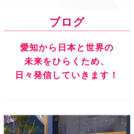
o
n
ブログ
愛知から日本と世界の
未来をひらくため、
日々発信していきます！